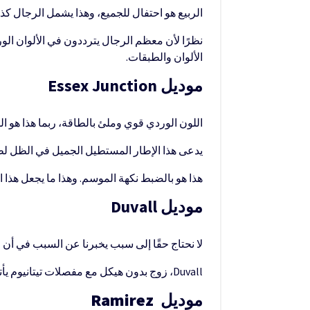
الربيع هو احتفال للجميع، وهذا يشمل الرجال كذ
نظرًا لأن معظم الرجال يترددون في الألوان الو
الألوان والطبقات.
موديل Essex Junction
اللون الوردي قوي وملئ بالطاقة، ربما هذا هو 
يدعى هذا الإطار المستطيل الجميل في الظل لط
هذا هو بالضبط نكهة الموسم. وهذا ما يجعل هذا الز
موديل Duvall
لا نحتاج حقًا إلى سبب يخبرنا عن السبب في أ
Duvall، زوج بدون هيكل مع مفصلات تيتانيوم يأتي مع عدسات فريدة من نوعها على شكل درع تجعلها تبرز على الرغم من ألوانها الرقيقة وأسلوبها الرقيق.
موديل
Ramirez