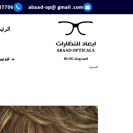
خطى
87706
abaad-op@ gmail .com
لى
لمحتوى
الرئي
عدسا
المدونة