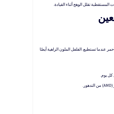
عين
ا، والفراولة. الحرارة سوف تكسر فيتامين C، لذلك تناول الفلفل الأحمر عندما تستطيع. الفلفل الملون الزاهية أيضًا