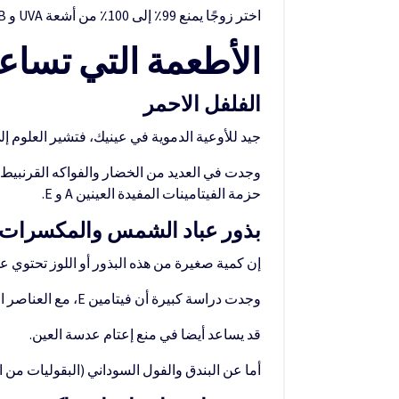
اختر زوجًا يمنع 99٪ إلى 100٪ من أشعة UVA و UVB. العدسات Wraparound تساعد على حماية عينيك من الجانب. العدسات المستقطبة تقلل الوهج أثناء القيادة.
الأطعمة التي تساعد
الفلفل الاحمر
جيد للأوعية الدموية في عينيك، فتشير العلوم إلى
حزمة الفيتامينات المفيدة العينين A و E.
بذور عباد الشمس والمكسرات
إن كمية صغيرة من هذه البذور أو اللوز تحتوي على نصف كمية فيتامين E التي توصي بها و
وجدت دراسة كبيرة أن فيتامين E، مع العناصر الغذائية الأخرى، يمكن أن يساعد في إبطاء الضمور البقعي المرتبط بالعمر (AMD) من التدهور.
قد يساعد أيضا في منع إعتام عدسة العين.
أما عن البندق والفول السوداني (البقوليات من الن